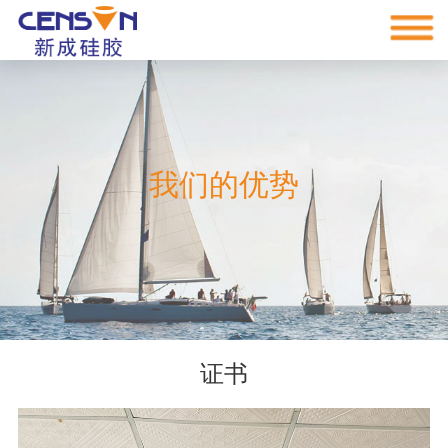
网
站
返
回
关
导
首
于
产
我们的优势
航
页
我
品
我
们
中
们
新
心
的
闻
服
优
动
务
联
证书
势
态
支
系
EN
持
我